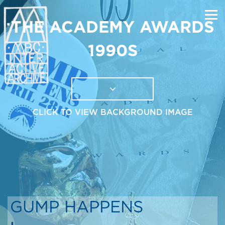
THE ACADEMY AWARDS
1990S
CLICK TO VIEW BACKGROUND IMAGE
GUMP HAPPENS