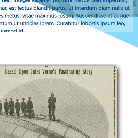
 nec. Integer sit amet porttitor neque. Sed imperdiet,
inar, est lectus blandit purus, ut interdum diam nulla ut
ricies metus, vitae maximus ipsum. Suspendisse at augue
ntum ut ultricies lorem. Curabitur lobortis ipsum leo,
uismod id.