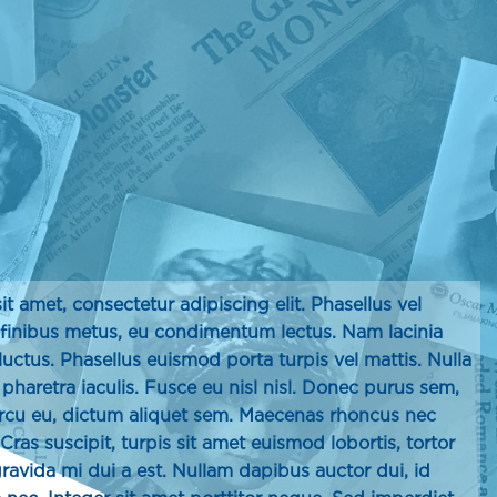
t amet, consectetur adipiscing elit. Phasellus vel
 finibus metus, eu condimentum lectus. Nam lacinia
luctus. Phasellus euismod porta turpis vel mattis. Nulla
 pharetra iaculis. Fusce eu nisl nisl. Donec purus sem,
rcu eu, dictum aliquet sem. Maecenas rhoncus nec
Cras suscipit, turpis sit amet euismod lobortis, tortor
gravida mi dui a est. Nullam dapibus auctor dui, id