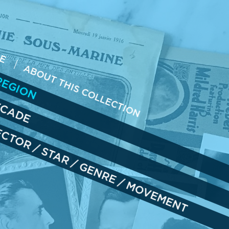
ME
REGION
ABOUT THIS COLLECTION
ECADE
RECTOR
/
STAR
/
GENRE
/
MOVEMENT