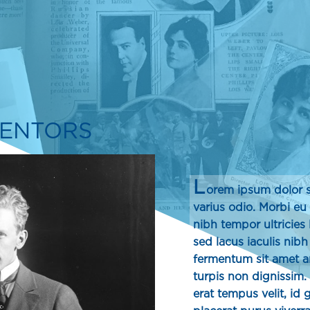
VENTORS
L
orem ipsum dolor si
varius odio. Morbi eu
nibh tempor ultricies 
sed lacus iaculis nibh
fermentum sit amet a
turpis non dignissim. 
erat tempus velit, id 