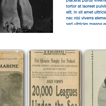
placerat purus viverra
tortor at laoreet pulv
elit. In sit amet ult
nec nisi viverra eleme
sed ultricies magna e