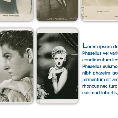
L
orem ipsum dolo
Phasellus vel var
condimentum lectu
Phasellus euismod
nibh pharetra iac
fermentum sit am
rhoncus nec turpi
euismod lobortis, 