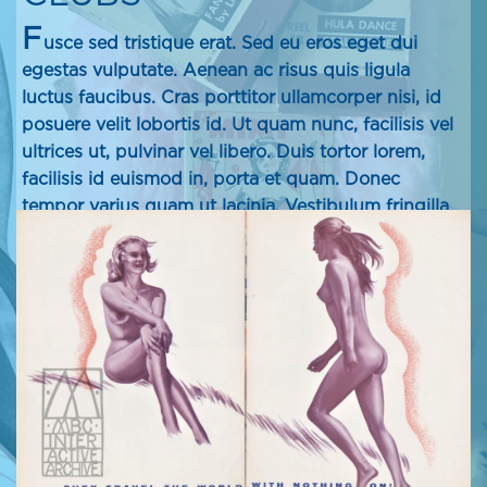
F
usce sed tristique erat. Sed eu eros eget dui
egestas vulputate. Aenean ac risus quis ligula
luctus faucibus. Cras porttitor ullamcorper nisi, id
posuere velit lobortis id. Ut quam nunc, facilisis vel
ultrices ut, pulvinar vel libero. Duis tortor lorem,
facilisis id euismod in, porta et quam. Donec
tempor varius quam ut lacinia. Vestibulum fringilla
ultrices ex, sed congue sapien ultrices sit amet.