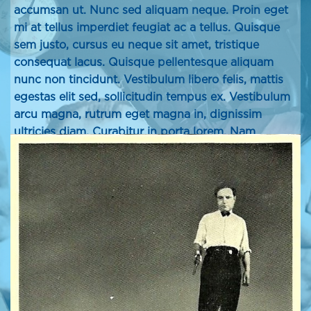
accumsan ut. Nunc sed aliquam neque. Proin eget
mi at tellus imperdiet feugiat ac a tellus. Quisque
sem justo, cursus eu neque sit amet, tristique
consequat lacus. Quisque pellentesque aliquam
nunc non tincidunt. Vestibulum libero felis, mattis
egestas elit sed, sollicitudin tempus ex. Vestibulum
arcu magna, rutrum eget magna in, dignissim
ultricies diam. Curabitur in porta lorem. Nam
congue laoreet sem id consectetur.