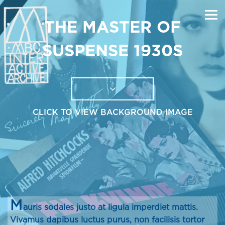
THE MASTER OF
SUSPENSE 1930S
CLICK TO VIEW BACKGROUND IMAGE
M
auris sodales justo at ligula imperdiet mattis.
Vivamus dapibus luctus purus, non facilisis tortor