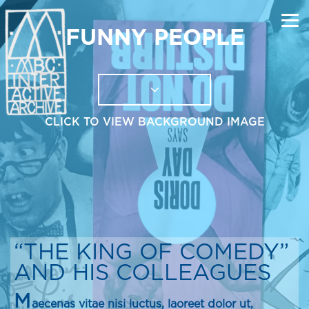
FUNNY PEOPLE
CLICK TO VIEW BACKGROUND IMAGE
“THE KING OF COMEDY”
AND HIS COLLEAGUES
M
aecenas vitae nisi luctus, laoreet dolor ut,