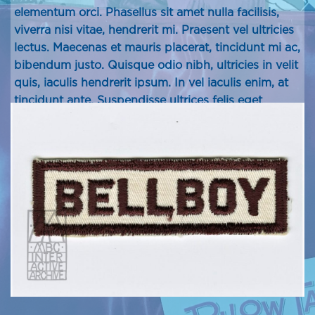
elementum orci. Phasellus sit amet nulla facilisis,
viverra nisi vitae, hendrerit mi. Praesent vel ultricies
lectus. Maecenas et mauris placerat, tincidunt mi ac,
bibendum justo. Quisque odio nibh, ultricies in velit
quis, iaculis hendrerit ipsum. In vel iaculis enim, at
tincidunt ante. Suspendisse ultrices felis eget
blandit tempor.