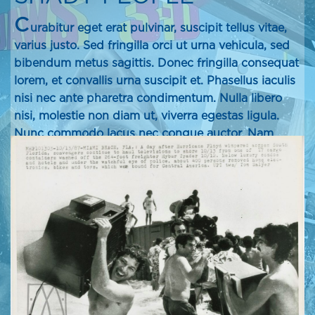
C
urabitur eget erat pulvinar, suscipit tellus vitae,
varius justo. Sed fringilla orci ut urna vehicula, sed
bibendum metus sagittis. Donec fringilla consequat
lorem, et convallis urna suscipit et. Phasellus iaculis
nisi nec ante pharetra condimentum. Nulla libero
nisi, molestie non diam ut, viverra egestas ligula.
Nunc commodo lacus nec congue auctor. Nam
imperdiet tortor nulla, et molestie purus sagittis ac.
In ut dolor hendrerit neque pharetra feugiat.