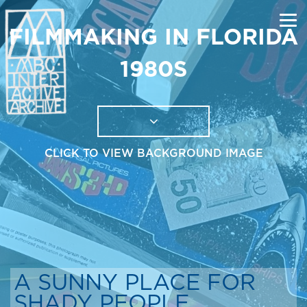
FILMMAKING IN FLORIDA
1980S
CLICK TO VIEW BACKGROUND IMAGE
A SUNNY PLACE FOR
SHADY PEOPLE