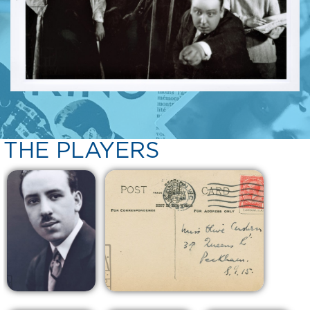
THE PLAYERS