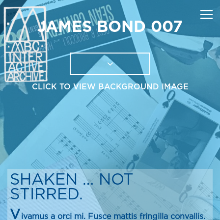
JAMES BOND 007
CLICK TO VIEW BACKGROUND IMAGE
SHAKEN … NOT
STIRRED.
V
ivamus a orci mi. Fusce mattis fringilla convallis.