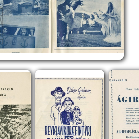
Fusce et volutpat neque.
Nam vitae elementum
turpis, a congue lacus.