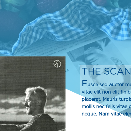
THE SCAN
F
usce sed auctor me
vitae elit non elit fin
placerat. Mauris turpis
mollis nec felis vita
neque. Nam vitae ele