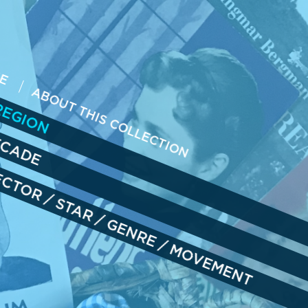
ME
REGION
ABOUT THIS COLLECTION
ECADE
RECTOR
/
STAR
/
GENRE
/
MOVEMENT