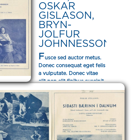
OSKAR
GISLASON,
BRYN-
JOLFUR
JOHNNESSON
F
usce sed auctor metus.
Donec consequat eget felis
a vulputate. Donec vitae
elit non elit finibus suscipit.
Curabitur viverra massa
vitae volutpat placerat.
Mauris turpis felis, dictum
cursus odio vel, varius
viverra felis. Ut mollis nec
felis vitae commodo.
Donec vel lectus risus.