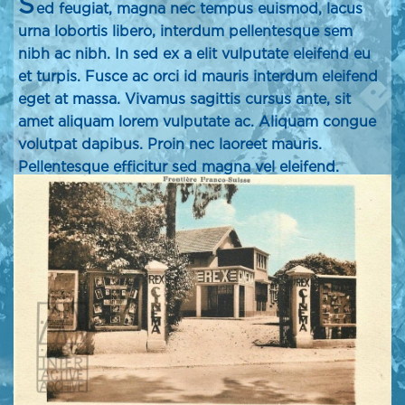
S
ed feugiat, magna nec tempus euismod, lacus
urna lobortis libero, interdum pellentesque sem
nibh ac nibh. In sed ex a elit vulputate eleifend eu
et turpis. Fusce ac orci id mauris interdum eleifend
eget at massa. Vivamus sagittis cursus ante, sit
amet aliquam lorem vulputate ac. Aliquam congue
volutpat dapibus. Proin nec laoreet mauris.
Pellentesque efficitur sed magna vel eleifend.
Aliquam erat volutpat. Duis non dui nisl. Donec
imperdiet a leo at maximus. Aenean auctor mollis
neque, eget molestie libero sagittis auctor.