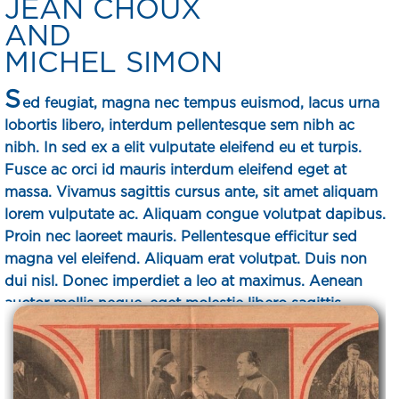
JEAN CHOUX
AND
MICHEL SIMON
S
ed feugiat, magna nec tempus euismod, lacus urna
lobortis libero, interdum pellentesque sem nibh ac
nibh. In sed ex a elit vulputate eleifend eu et turpis.
Fusce ac orci id mauris interdum eleifend eget at
massa. Vivamus sagittis cursus ante, sit amet aliquam
lorem vulputate ac. Aliquam congue volutpat dapibus.
Proin nec laoreet mauris. Pellentesque efficitur sed
magna vel eleifend. Aliquam erat volutpat. Duis non
dui nisl. Donec imperdiet a leo at maximus. Aenean
auctor mollis neque, eget molestie libero sagittis
auctor.