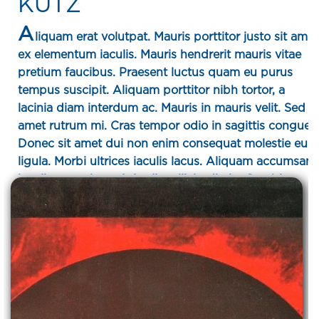
KUTZ
A
liquam erat volutpat. Mauris porttitor justo sit amet
ex elementum iaculis. Mauris hendrerit mauris vitae
pretium faucibus. Praesent luctus quam eu purus
tempus suscipit. Aliquam porttitor nibh tortor, a
lacinia diam interdum ac. Mauris in mauris velit. Sed si
amet rutrum mi. Cras tempor odio in sagittis congue.
Donec sit amet dui non enim consequat molestie eu u
ligula. Morbi ultrices iaculis lacus. Aliquam accumsan
iaculis ex, quis sagittis elit sollicitudin in. Curabitur a
commodo sem, in luctus urna. Nullam arcu sem,
sodales vitae justo ac, blandit vehicula tellus.