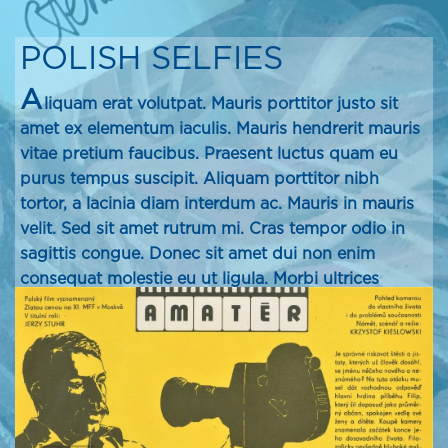
POLISH SELFIES
A
liquam erat volutpat. Mauris porttitor justo sit
amet ex elementum iaculis. Mauris hendrerit mauris
vitae pretium faucibus. Praesent luctus quam eu
purus tempus suscipit. Aliquam porttitor nibh
tortor, a lacinia diam interdum ac. Mauris in mauris
velit. Sed sit amet rutrum mi. Cras tempor odio in
sagittis congue. Donec sit amet dui non enim
consequat molestie eu ut ligula. Morbi ultrices
iaculis lacus. Aliquam accumsan iaculis ex, quis
sagittis elit sollicitudin in. Curabitur a commodo
sem, in luctus urna. Nullam arcu sem, sodales vitae
justo ac, blandit vehicula tellus.