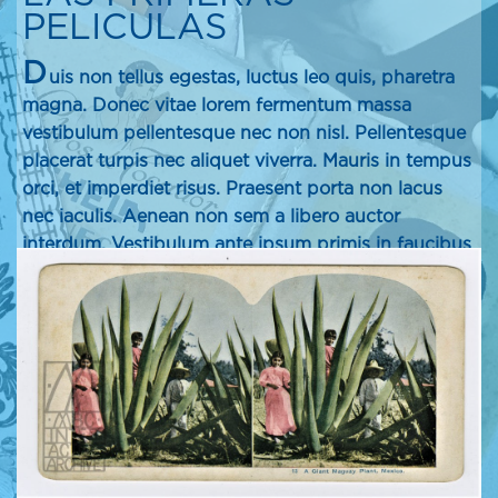
PELICULAS
D
uis non tellus egestas, luctus leo quis, pharetra
magna. Donec vitae lorem fermentum massa
vestibulum pellentesque nec non nisl. Pellentesque
placerat turpis nec aliquet viverra. Mauris in tempus
orci, et imperdiet risus. Praesent porta non lacus
nec iaculis. Aenean non sem a libero auctor
interdum. Vestibulum ante ipsum primis in faucibus
orci luctus et ultrices posuere cubilia Curae;
Quisque id mauris viverra augue consequat sagittis
sit amet non lorem. Nullam gravida mi sem, ac
aliquet libero convallis sed. Aenean at massa at
metus finibus porta venenatis ut tellus. Sed congue
lorem sem, in hendrerit est rhoncus sit amet. Sed
vel lacinia ante, consequat malesuada est.
Vestibulum nec est eget nunc pellentesque
pellentesque. Aliquam et condimentum mi.