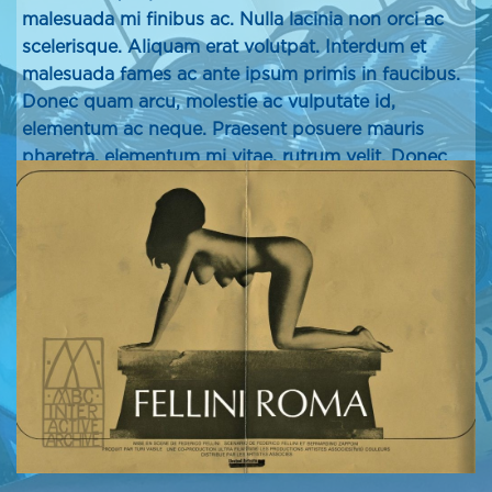
malesuada mi finibus ac. Nulla lacinia non orci ac
scelerisque. Aliquam erat volutpat. Interdum et
malesuada fames ac ante ipsum primis in faucibus.
Donec quam arcu, molestie ac vulputate id,
elementum ac neque. Praesent posuere mauris
pharetra, elementum mi vitae, rutrum velit. Donec
vehicula tincidunt finibus. Sed at elit congue,
finibus sem sit amet, vulputate nisi.