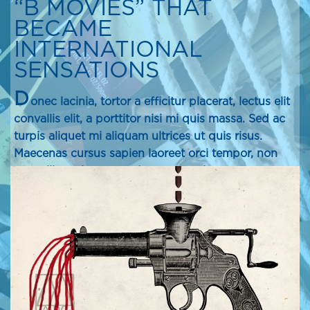
“B MOVIES” THAT
BECAME
INTERNATIONAL
SENSATIONS
D
onec lacinia, tortor a efficitur placerat, lectus elit
convallis elit, a porttitor nisi mi quis massa. Sed ac
turpis aliquet mi aliquam ultrices ut quis risus.
Maecenas cursus sapien laoreet orci tempor, non
convallis orci egestas. Aenean maximus semper
massa, ut vestibulum velit. Donec et malesuada
dolor. Aliquam et quam vel nisi scelerisque laoreet.
Vivamus ullamcorper rhoncus semper.