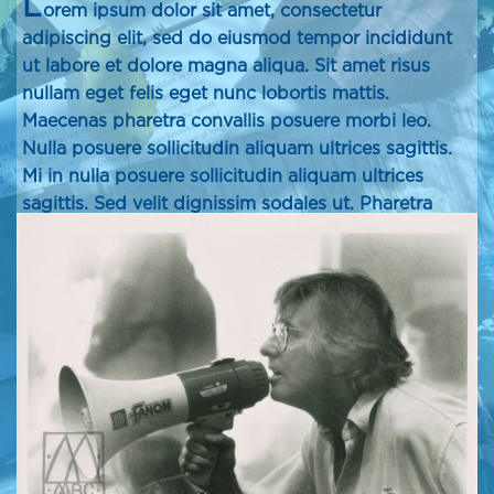
L
orem ipsum dolor sit amet, consectetur
adipiscing elit, sed do eiusmod tempor incididunt
ut labore et dolore magna aliqua. Sit amet risus
nullam eget felis eget nunc lobortis mattis.
Maecenas pharetra convallis posuere morbi leo.
Nulla posuere sollicitudin aliquam ultrices sagittis.
Mi in nulla posuere sollicitudin aliquam ultrices
sagittis. Sed velit dignissim sodales ut. Pharetra
convallis posuere morbi leo urna molestie at. Odio
eu feugiat pretium nibh ipsum. Pulvinar mattis nunc
sed blandit libero volutpat. Amet volutpat
consequat mauris nunc. Dolor purus non enim
praesent. Ullamcorper sit amet risus nullam.