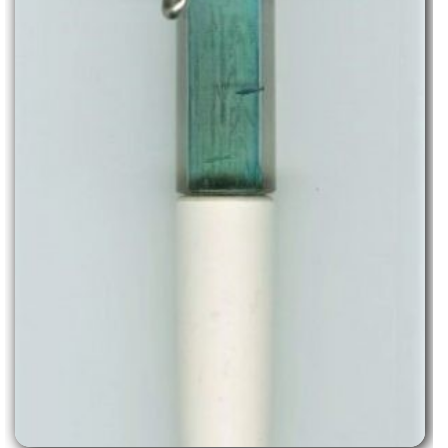
praesent. Ullamcorper sit amet risus nullam.