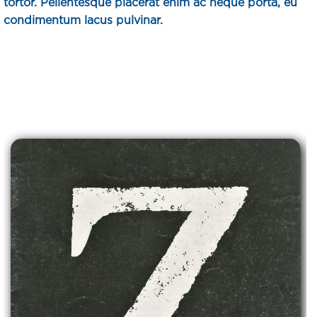
tortor. Pellentesque placerat enim ac neque porta, eu
condimentum lacus pulvinar.