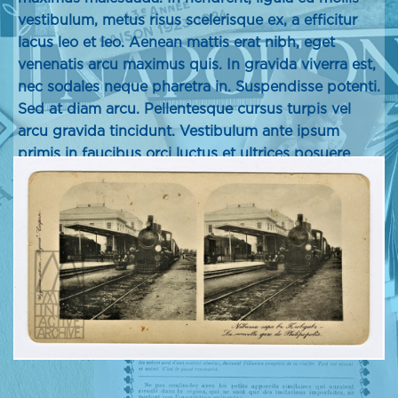
vestibulum, metus risus scelerisque ex, a efficitur
lacus leo et leo. Aenean mattis erat nibh, eget
venenatis arcu maximus quis. In gravida viverra est,
nec sodales neque pharetra in. Suspendisse potenti.
Sed at diam arcu. Pellentesque cursus turpis vel
arcu gravida tincidunt. Vestibulum ante ipsum
primis in faucibus orci luctus et ultrices posuere
cubilia Curae; Curabitur non cursus enim, a
hendrerit sapien. Suspendisse eros tortor,
ullamcorper ut turpis at, pretium porttitor nunc.
Pellentesque porta mi ac enim placerat lacinia.