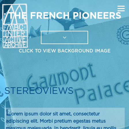
THE FRENCH PIONEERS
CLICK TO VIEW BACKGROUND IMAGE
STEREOVIEWS
L
orem ipsum dolor sit amet, consectetur
adipiscing elit. Morbi pretium egestas metus
maximus malesuada. In hendrerit, ligula eu mollis