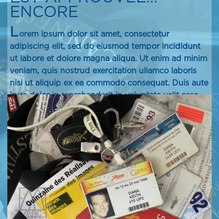
ENCORE
L
orem ipsum dolor sit amet, consectetur
adipiscing elit, sed do eiusmod tempor incididunt
ut labore et dolore magna aliqua. Ut enim ad minim
veniam, quis nostrud exercitation ullamco laboris
nisi ut aliquip ex ea commodo consequat. Duis aute
irure dolor in reprehenderit in voluptate velit esse
cillum dolore eu fugiat nulla pariatur. Excepteur sint
occaecat cupidatat non proident, sunt in culpa qui
officia deserunt mollit anim id est laborum.