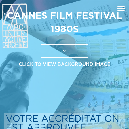
CANNES FILM FESTIVAL
1980S
CLICK TO VIEW BACKGROUND IMAGE
VOTRE ACCRÉDITATION
EST APPROUVÉE