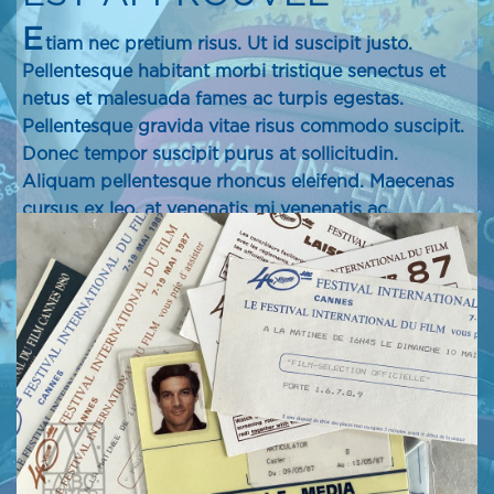
E
tiam nec pretium risus. Ut id suscipit justo.
Pellentesque habitant morbi tristique senectus et
netus et malesuada fames ac turpis egestas.
Pellentesque gravida vitae risus commodo suscipit.
Donec tempor suscipit purus at sollicitudin.
Aliquam pellentesque rhoncus eleifend. Maecenas
cursus ex leo, at venenatis mi venenatis ac.
Curabitur in lacus scelerisque, maximus ipsum ut,
hendrerit nisi. Nullam at molestie risus, nec sodales
nibh. Aliquam tellus nulla, congue sagittis libero in,
sagittis dictum lectus.