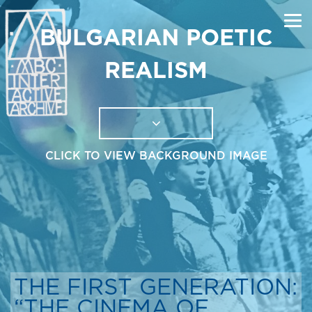
BULGARIAN POETIC
REALISM
CLICK TO VIEW BACKGROUND IMAGE
THE FIRST GENERATION:
“THE CINEMA OF