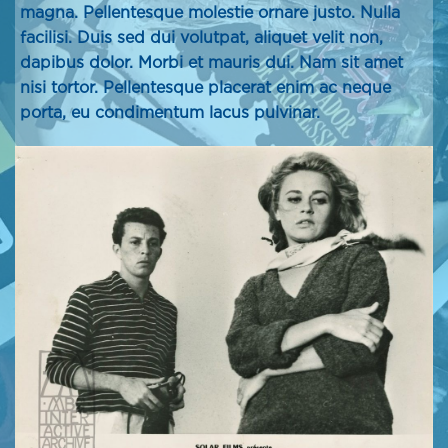
magna. Pellentesque molestie ornare justo. Nulla
facilisi. Duis sed dui volutpat, aliquet velit non,
dapibus dolor. Morbi et mauris dui. Nam sit amet
nisi tortor. Pellentesque placerat enim ac neque
porta, eu condimentum lacus pulvinar.