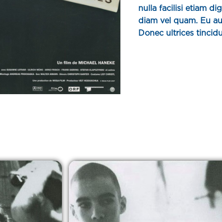
nulla facilisi etiam 
diam vel quam. Eu augu
Donec ultrices tincid
urna neque viverra ju
arcu non odio euismo