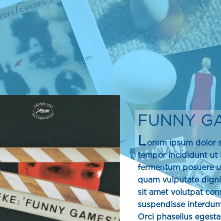
FUNNY G
L
orem ipsum dolor s
tempor incididunt ut 
fermentum posuere u
quam vulputate dignis
sit amet volutpat co
suspendisse interdum.
Orci phasellus egestas