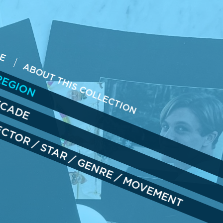
ME
REGION
ABOUT THIS COLLECTION
ECADE
RECTOR
/
STAR
/
GENRE
/
MOVEMENT