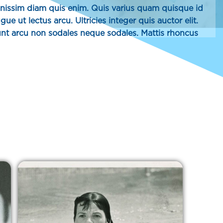
dignissim diam quis enim. Quis varius quam quisque id
e ut lectus arcu. Ultricies integer quis auctor elit.
unt arcu non sodales neque sodales. Mattis rhoncus
sto nec. Tempus egestas sed sed risus. Vestibulum sed
d.